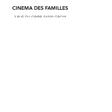
CINEMA DES FAMILLES
3 RUE DU GRIPP,
56590 GROIX
© 2024 association Cinéf'iles de Groix
Mentions légales et Statuts de l'association Cinéf'iles