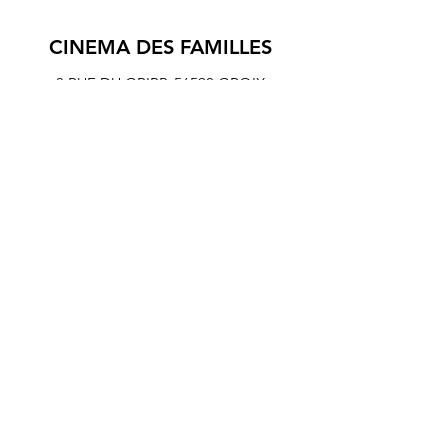
CINEMA DES FAMILLES
3 RUE DU GRIPP,
56590 GROIX
© 2024 association Cinéf'iles de Groix
Mentions légales et Statuts de l'association Cinéf'iles