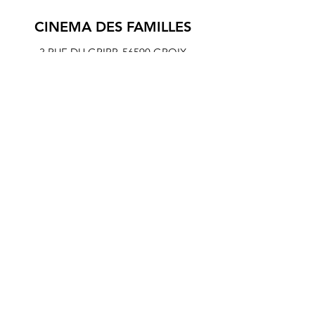
CINEMA DES FAMILLES
3 RUE DU GRIPP,
56590 GROIX
© 2024 association Cinéf'iles de Groix
Mentions légales et Statuts de l'association Cinéf'iles