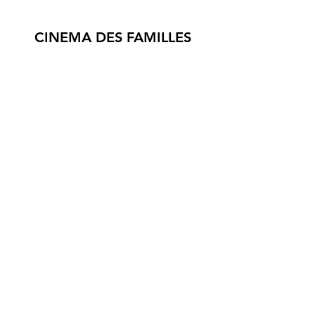
CINEMA DES FAMILLES
3 RUE DU GRIPP,
56590 GROIX
© 2024 association Cinéf'iles de Groix
Mentions légales et Statuts de l'association Cinéf'iles