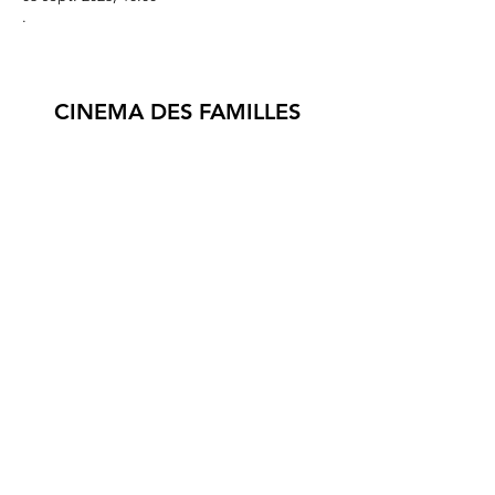
.
CINEMA DES FAMILLES
3 RUE DU GRIPP,
56590 GROIX
© 2024 association Cinéf'iles de Groix
Mentions légales et Statuts de l'association Cinéf'iles