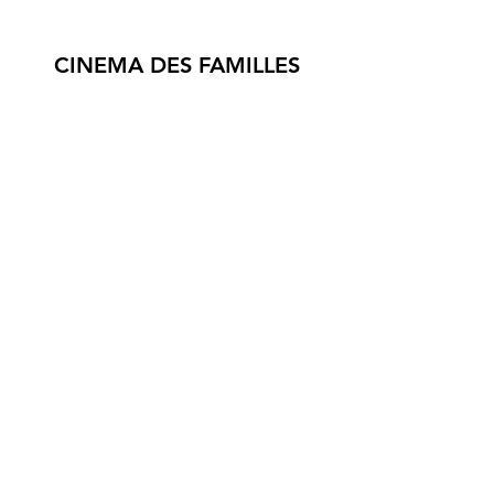
CINEMA DES FAMILLES
3 RUE DU GRIPP,
56590 GROIX
© 2024 association Cinéf'iles de Groix
Mentions légales et Statuts de l'association Cinéf'iles