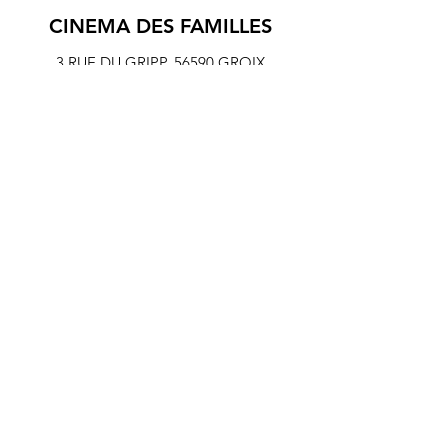
CINEMA DES FAMILLES
3 RUE DU GRIPP,
56590 GROIX
© 2024 association Cinéf'iles de Groix
Mentions légales et Statuts de l'association Cinéf'iles