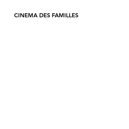
CINEMA DES FAMILLES
3 RUE DU GRIPP,
56590 GROIX
© 2024 association Cinéf'iles de Groix
Mentions légales et Statuts de l'association Cinéf'iles