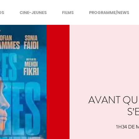
OS
CINE-JEUNES
FILMS
PROGRAMME/NEWS
AVANT QU
S’
1H34 DE M